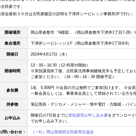
い古民家です。
講習会最初３０分は古民家鑑定の説明を下津井シービレッジ事務所2Fで行い
開催場所
岡山県倉敷市「N様邸」（岡山県倉敷市下津井1丁目7-28
集合場所
下津井シービレッジ２F（岡山県倉敷市下津井1丁目9-8）
開催日
2024年4月17日（水）
13：00～16:30（12:45受付開始）
開催時間
※実技講習終了後、古民家活用事例建物見学も予定してお
ご参加ください。（16：00～16：30 開催予定）
1名 5,000円 ※会員の方は無料でご参加頂けます。 ※会
参加費
一般会員もしくは、事業者会員として登録されている方を
持参物
筆記用具・デジカメ・メジャー・懐中電灯・方眼紙・バイ
開催日の7日前までに
実技講習お申し込み書
をダウンロードいた
お申込み
でお申し込み下さい。
お問い合わせ・
（一社）岡山県南部古民家再生協会