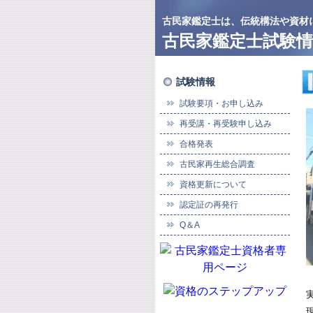
古民家鑑定士は、伝統構法や資材
古民家鑑定士試験情
試験情報
試験要項・お申し込み
再受講・再受験申し込み
合格発表
古民家再生総合調査
資格更新について
認定証の再発行
Q＆A