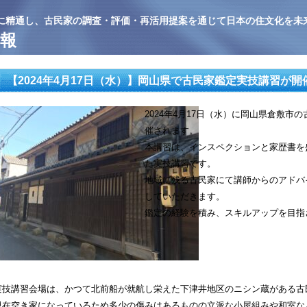
に精通し、古民家の調査・評価・再活用提案を通じて日本の住文化を未
報
【2024年4月17日（水）】岡山県で古民家鑑定実技講習が
2024年4月17日（水）に岡山県倉敷
催されます。
本講習は、インスペクションと家歴書を
た実技講習です。
地域に残る古民家にて講師からのアドバ
していただきます。
鑑定の経験を積み、スキルアップを目指
実技講習会場は、かつて北前船が就航し栄えた下津井地区のニシン蔵がある古
現在空き家になっているため多少の傷みはあるものの立派な小屋組みや和室な