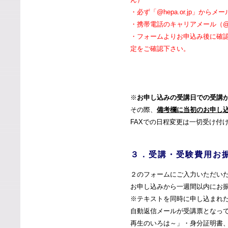
・必ず「@hepa.or.jp」か
・携帯電話のキャリアメール（@docom
・フォームよりお申込み後に確
定をご確認下さい。
※
お申し込みの受講日での受講
その際、
備考欄に当初のお申し
FAXでの日程変更は一切受け付
３．受講・受験費用お
２のフォームにご入力いただい
お申し込みから一週間以内にお
※テキストを同時に申し込まれ
自動返信メールが受講票となって
再生のいろは～」・身分証明書