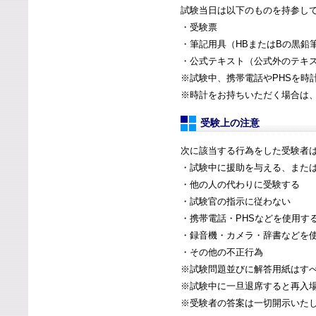
試験当日は以下のものを持参し
・受験票
・筆記用具（HBまたはBの黒鉛
・公式テキスト（公式外のテキ
※試験中、携帯電話やPHSを時
※時計をお持ちいただく場合は
受験上の注意
次に該当する行為をした受験者
・試験中に援助を与える、また
・他の人の代わりに受験する
・試験官の指示に従わない
・携帯電話・PHSなどを使用す
・録音機・カメラ・辞書などを
・その他の不正行為
※試験問題並びに解答用紙はす
※試験中に一旦退席すると再入
※受験者の答案は一切開示いた