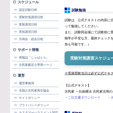
スケジュール
認定試験日程
試験勉強
受験対策講習日程
試験は、公式テキストの内容に
更新講習日程
って勉強してください。
実技講習日程
また、試験同会場にて試験前に
独学が不安な方、最終チェック
月例会・総会日程
加も可能です。）
サポート情報
情報誌「じゃぱとら」
受験対策講習スケジュー
古民家鑑定士専用ページ
※受講受験当日は必ず公式テキ
運営
運営事務局
【公式テキスト】
全国の古民家再生協会
古民家 ～伝統構法 古民家活用
・
ご注文書ダウンロード
・
サイトポリシー
プライバシーポリシー
カスタマーハラスメント対応