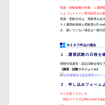
受講・受験願書の到着、１週間程度で
くようにドメイン受信設定をお
受講・受験当日は、受験票を必
※１週間経過後も受験票がE-m
き、届いていない場合は一般社
ＷＥＢで申込の場合
１．講習試験の日程を
受験対策講習・認定試験会場を
《講習・試験スケジュール》
２．申し込みフォーム
※ご注意ください※
・対応ブラウザはMicrosoft Edge / G
ん）