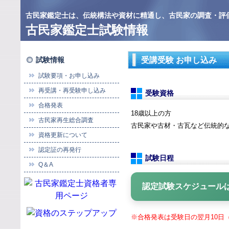
古民家鑑定士は、伝統構法や資材に精通し、古民家の調査・評
古民家鑑定士試験情報
試験情報
受講受験 お申し込み
試験要項・お申し込み
再受講・再受験申し込み
受験資格
合格発表
18歳以上の方
古民家再生総合調査
古民家や古材・古瓦など伝統的
資格更新について
認定証の再発行
試験日程
Q＆A
認定試験スケジュールは
※合格発表は受験日の翌月10日