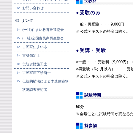
受験料
お問い合わせ
●受験のみ
リンク
一般・再受験・・・9,000円
(一社)住まい教育推進協会
※公式テキストの料金は除く。
(一社)全国古民家再生協会
古民家住まいる
●受講・受験
古材鑑定士
○一般・・・受験料（9,000円）＋
伝統資財施工士
○再受験（6ヶ月以内）・・・受験料
古民家床下診断士
※公式テキストの料金は除く。
伝統的構法による木造建築物
状況調査技術者
試験時間
50分
※会場ごとに試験時間が異なる
持参物