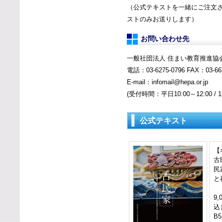
（公式テキストを一緒にご注文
ストのみお送りします）
お問い合わせ先
一般社団法人 住まい教育推進協
電話：03-6275-0796 FAX：03-66
E-mail：
infomail@hepa.or.jp
(受付時間：平日10:00～12:00 / 13
公式テキスト
【
古
民
と
9
込
B