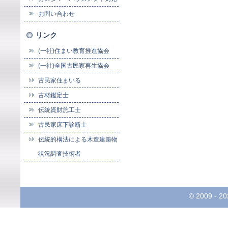
お問い合わせ
リンク
(一社)住まい教育推進協会
(一社)全国古民家再生協会
古民家住まいる
古材鑑定士
伝統資財施工士
古民家床下診断士
伝統的構法による木造建築物
状況調査技術者
© 2009 -