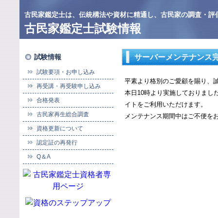
古民家鑑定士は、伝統構法や資材に精通し、古民家の調査・評
古民家鑑定士試験情報
試験情報
サーバーメンテナンス
試験要項・お申し込み
平素より格別のご愛顧を賜り、
再受講・再受験申し込み
本日10時より実施しておりまし
合格発表
イトをご利用いただけます。
古民家再生総合調査
メンテナンス期間中はご不便を
資格更新について
認定証の再発行
Q＆A