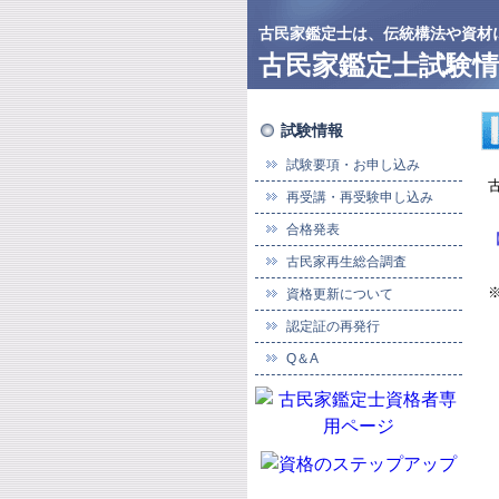
古民家鑑定士は、伝統構法や資材
古民家鑑定士試験情
試験情報
試験要項・お申し込み
再受講・再受験申し込み
合格発表
古民家再生総合調査
資格更新について
認定証の再発行
Q＆A