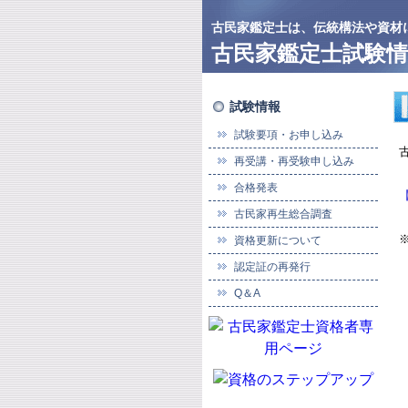
古民家鑑定士は、伝統構法や資材
古民家鑑定士試験情
試験情報
試験要項・お申し込み
再受講・再受験申し込み
合格発表
古民家再生総合調査
資格更新について
認定証の再発行
Q＆A