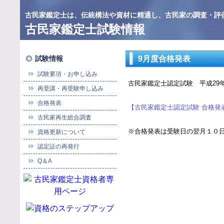
古民家鑑定士は、伝統構法や資材に精通し、古民家の調査・評
古民家鑑定士試験情報
試験情報
9月度合格発表
試験要項・お申し込み
古民家鑑定士認定試験 平成29
再受講・再受験申し込み
合格発表
【古民家鑑定士認定試験 合格発
古民家再生総合調査
※合格発表は受験日の翌月１０
資格更新について
認定証の再発行
Q＆A