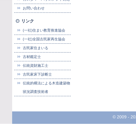
お問い合わせ
リンク
(一社)住まい教育推進協会
(一社)全国古民家再生協会
古民家住まいる
古材鑑定士
伝統資財施工士
古民家床下診断士
伝統的構法による木造建築物
状況調査技術者
© 2009 -