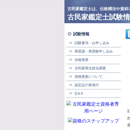
古民家鑑定士は、伝統構法や資材
古民家鑑定士試験情
試験情報
試験要項・お申し込み
再受講・再受験申し込み
合格発表
古民家再生総合調査
資格更新について
認定証の再発行
Q＆A