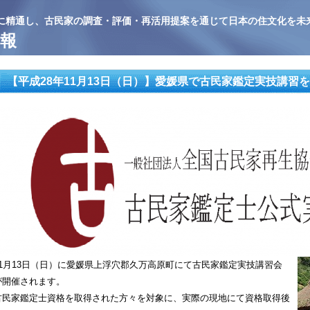
に精通し、古民家の調査・評価・再活用提案を通じて日本の住文化を未
報
【平成28年11月13日（日）】愛媛県で古民家鑑定実技講習
11月13日（日）に愛媛県上浮穴郡久万高原町にて古民家鑑定実技講習会
が開催されます。
古民家鑑定士資格を取得された方々を対象に、実際の現地にて資格取得後