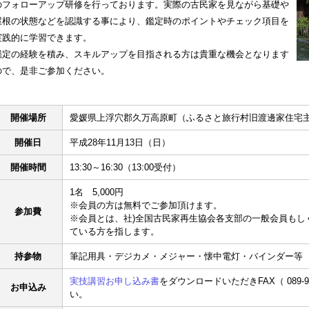
のフォローアップ研修を行っております。実際の古民家を見ながら基礎や
屋根の状態などを認識する事により、鑑定時のポイントやチェック項目を
実践的に学習できます。
鑑定の経験を積み、スキルアップを目指される方は貴重な機会となります
ので、是非ご参加ください。
開催場所
愛媛県上浮穴郡久万高原町（ふるさと旅行村旧渡邊家住宅
開催日
平成28年11月13日（日）
開催時間
13:30～16:30（13:00受付）
1名 5,000円
※会員の方は無料でご参加頂けます。
参加費
※会員とは、社)全国古民家再生協会各支部の一般会員もし
ている方を指します。
持参物
筆記用具・デジカメ・メジャー・懐中電灯・バインダー等
実技講習お申し込み書
をダウンロードいただきFAX（ 089-9
お申込み
い。