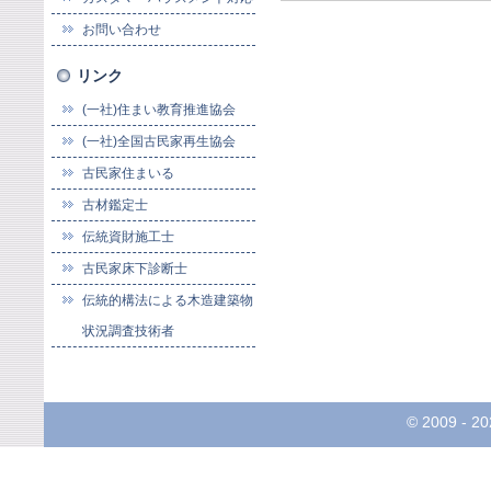
お問い合わせ
リンク
(一社)住まい教育推進協会
(一社)全国古民家再生協会
古民家住まいる
古材鑑定士
伝統資財施工士
古民家床下診断士
伝統的構法による木造建築物
状況調査技術者
© 2009 -