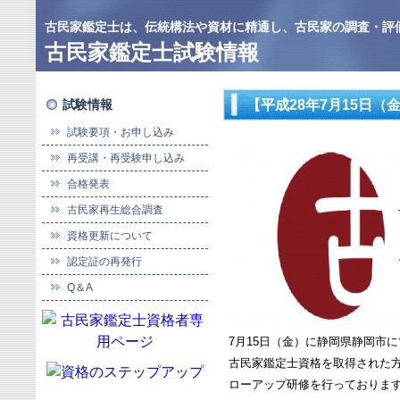
古民家鑑定士は、伝統構法や資材に精通し、古民家の調査・評
古民家鑑定士試験情報
試験情報
【平成28年7月15日
試験要項・お申し込み
再受講・再受験申し込み
合格発表
古民家再生総合調査
資格更新について
認定証の再発行
Q＆A
7月15日（金）に静岡県静岡市
古民家鑑定士資格を取得された
ローアップ研修を行っておりま