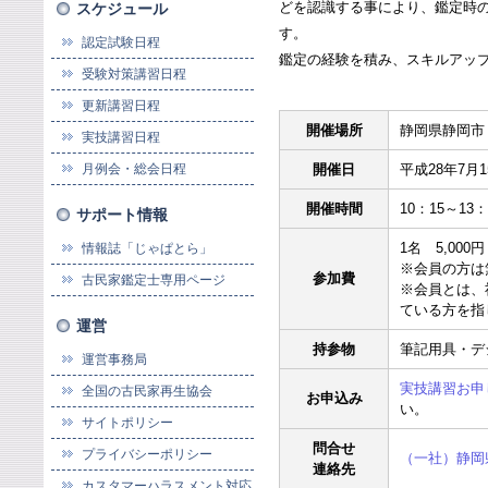
どを認識する事により、鑑定時
スケジュール
す。
認定試験日程
鑑定の経験を積み、スキルアッ
受験対策講習日程
更新講習日程
開催場所
静岡県静岡市
実技講習日程
月例会・総会日程
開催日
平成28年7月
開催時間
10：15～13：
サポート情報
1名 5,000円
情報誌「じゃぱとら」
※会員の方は
参加費
古民家鑑定士専用ページ
※会員とは、
ている方を指
運営
持参物
筆記用具・デ
運営事務局
実技講習お申
全国の古民家再生協会
お申込み
い。
サイトポリシー
問合せ
プライバシーポリシー
（一社）静岡
連絡先
カスタマーハラスメント対応