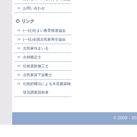
お問い合わせ
リンク
(一社)住まい教育推進協会
(一社)全国古民家再生協会
古民家住まいる
古材鑑定士
伝統資財施工士
古民家床下診断士
伝統的構法による木造建築物
状況調査技術者
© 2009 -