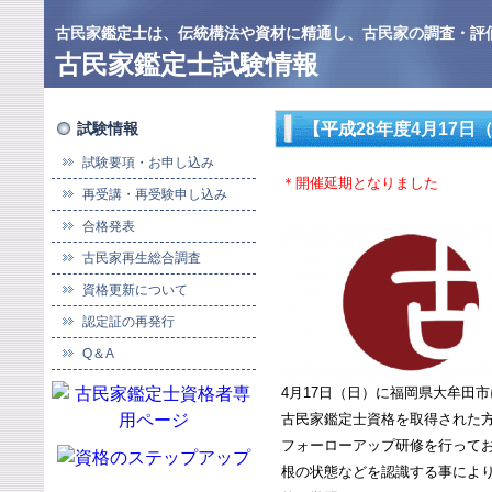
古民家鑑定士は、伝統構法や資材に精通し、古民家の調査・評
古民家鑑定士試験情報
試験情報
【平成28年度4月17
試験要項・お申し込み
＊開催延期となりました
再受講・再受験申し込み
合格発表
古民家再生総合調査
資格更新について
認定証の再発行
Q＆A
4月17日（日）に福岡県大牟田
古民家鑑定士資格を取得された
フォーローアップ研修を行って
根の状態などを認識する事によ