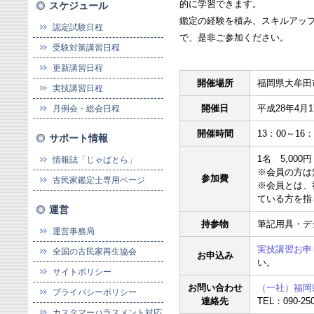
的に学習できます。
スケジュール
鑑定の経験を積み、スキルアッ
認定試験日程
で、是非ご参加ください。
受験対策講習日程
更新講習日程
開催場所
福岡県大牟田
実技講習日程
開催日
平成28年4月
月例会・総会日程
開催時間
13：00～16：
サポート情報
1名 5,000円
情報誌「じゃぱとら」
※会員の方は
参加費
古民家鑑定士専用ページ
※会員とは、
ている方を指
運営
持参物
筆記用具・デ
運営事務局
実技講習お申
全国の古民家再生協会
お申込み
い。
サイトポリシー
お問い合わせ
（一社）福岡
プライバシーポリシー
連絡先
TEL：090-250
カスタマーハラスメント対応