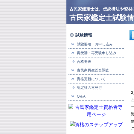
古民家鑑定士は、伝統構法や資材
古民家鑑定士試験情
試験情報
試験要項・お申し込み
再受講・再受験申し込み
合格発表
古民家再生総合調査
資格更新について
認定証の再発行
Q＆A