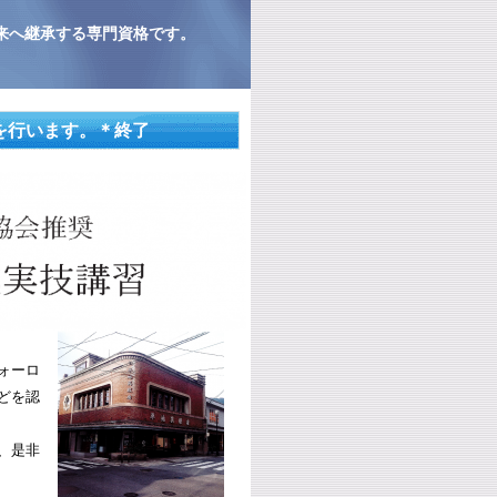
来へ継承する専門資格です。
を行います。＊終了
ォーロ
どを認
、是非