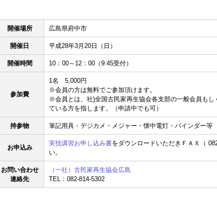
開催場所
広島県府中市
開催日
平成28年3月20日（日）
開催時間
10：00～12：00（9:45受付）
1名 5,000円
※会員の方は無料でご参加頂けます。
参加費
※会員とは、社)全国古民家再生協会各支部の一般会員もし
ている方を指します。（申請中でも可）
持参物
筆記用具・デジカメ・メジャー・懐中電灯・バインダー等
実技講習お申し込み書
をダウンロードいただきＦＡＸ（ 082-
お申込み
い。
お問い合わせ
（一社）古民家再生協会広島
連絡先
TEL：082-814-5302