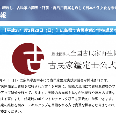
に精通し、古民家の調査・評価・再活用提案を通じて日本の住文化を未
報
【平成28年度3月20日（日）】広島県で古民家鑑定実技講習
3月20日（日）に広島県府中市にて古民家鑑定実技講習会が開催されます。
古民家鑑定士資格を取得された方々を対象に、実際の現地にて資格取得後のフ
ーアップ研修を行っております。実際の古民家を見ながら基礎や屋根の状態な
識する事により、鑑定時のポイントやチェック項目を実践的に学習できます。
鑑定の経験を積み、スキルアップを目指される方は貴重な機会となりますので
ご参加ください。