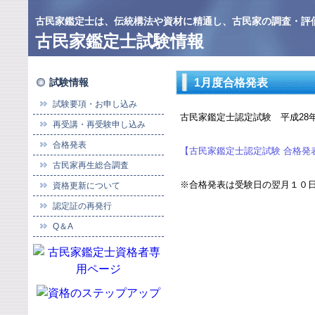
古民家鑑定士は、伝統構法や資材に精通し、古民家の調査・評
古民家鑑定士試験情報
試験情報
1月度合格発表
試験要項・お申し込み
古民家鑑定士認定試験 平成28
再受講・再受験申し込み
合格発表
【古民家鑑定士認定試験 合格発
古民家再生総合調査
※合格発表は受験日の翌月１０
資格更新について
認定証の再発行
Q＆A