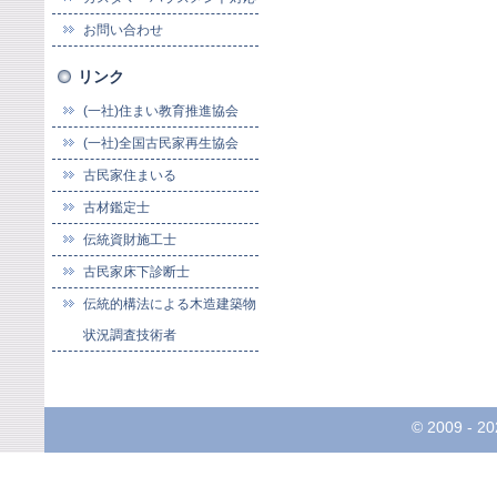
お問い合わせ
リンク
(一社)住まい教育推進協会
(一社)全国古民家再生協会
古民家住まいる
古材鑑定士
伝統資財施工士
古民家床下診断士
伝統的構法による木造建築物
状況調査技術者
© 2009 -