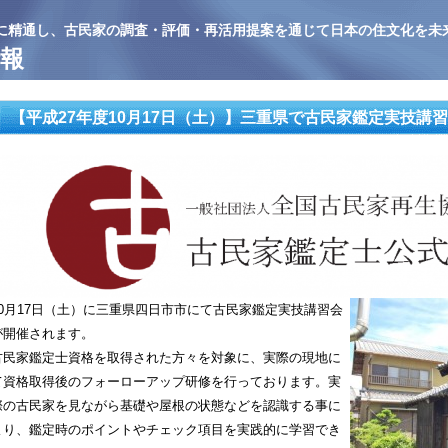
に精通し、古民家の調査・評価・再活用提案を通じて日本の住文化を未
報
【平成27年度10月17日（土）】三重県で古民家鑑定実技講
10月17日（土）に三重県四日市市にて古民家鑑定実技講習会
が開催されます。
古民家鑑定士資格を取得された方々を対象に、実際の現地に
て資格取得後のフォーローアップ研修を行っております。実
際の古民家を見ながら基礎や屋根の状態などを認識する事に
より、鑑定時のポイントやチェック項目を実践的に学習でき