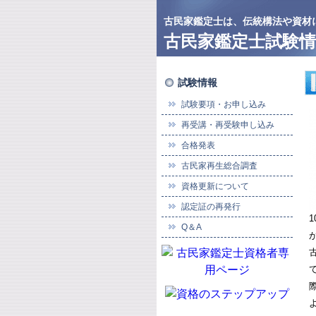
古民家鑑定士は、伝統構法や資材
古民家鑑定士試験情
試験情報
試験要項・お申し込み
再受講・再受験申し込み
合格発表
古民家再生総合調査
資格更新について
認定証の再発行
Q＆A