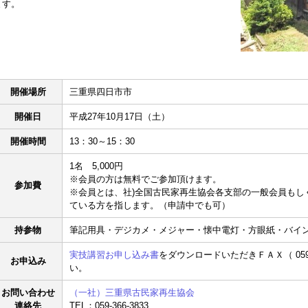
ます。
開催場所
三重県四日市市
開催日
平成27年10月17日（土）
開催時間
13：30～15：30
1名 5,000円
※会員の方は無料でご参加頂けます。
参加費
※会員とは、社)全国古民家再生協会各支部の一般会員もし
ている方を指します。（申請中でも可）
持参物
筆記用具・デジカメ・メジャー・懐中電灯・方眼紙・バイ
実技講習お申し込み書
をダウンロードいただきＦＡＸ（ 059-
お申込み
い。
お問い合わせ
（一社）三重県古民家再生協会
連絡先
TEL：059-366-3833