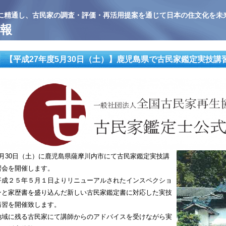
に精通し、古民家の調査・評価・再活用提案を通じて日本の住文化を未
報
【平成27年度5月30日（土）】鹿児島県で古民家鑑定実技講
5月30日（土）に鹿児島県薩摩川内市にて古民家鑑定実技講
習会を開催します。
平成２５年５月１日よりリニューアルされたインスペクショ
ンと家歴書を盛り込んだ新しい古民家鑑定書に対応した実技
講習を開催致します。
地域に残る古民家にて講師からのアドバイスを受けながら実