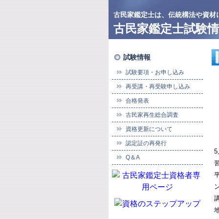
古民家鑑定士は、伝統構法や資材
古民家鑑定士試験情
試験情報
試験要項・お申し込み
再受講・再受験申し込み
合格発表
古民家再生総合調査
資格更新について
認定証の再発行
Q＆A