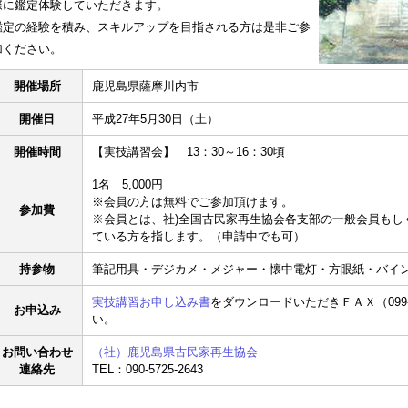
際に鑑定体験していただきます。
鑑定の経験を積み、スキルアップを目指される方は是非ご参
加ください。
開催場所
鹿児島県薩摩川内市
開催日
平成27年5月30日（土）
開催時間
【実技講習会】 13：30～16：30頃
1名 5,000円
※会員の方は無料でご参加頂けます。
参加費
※会員とは、社)全国古民家再生協会各支部の一般会員もし
ている方を指します。（申請中でも可）
持参物
筆記用具・デジカメ・メジャー・懐中電灯・方眼紙・バイ
実技講習お申し込み書
をダウンロードいただきＦＡＸ（099-2
お申込み
い。
お問い合わせ
（社）鹿児島県古民家再生協会
連絡先
TEL：090-5725-2643