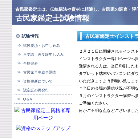
古民家鑑定士は、伝統構法や資材に精通し、古民家の調査・評
古民家鑑定士試験情報
試験情報
古民家鑑定士インスト
試験要項・お申し込み
２月２１日に開催されるインス
再受講・再受験申し込み
インストラクター専用ページへ
合格発表
受講される方は、当日印刷した
古民家再生総合調査
タブレット端末やパソコンにダ
いただきますよう御願い致しま
資格更新について
＊当日の会場の通信状況が不明
認定証の再発行
３月のインストラクター講習へ
Q＆A
ご準備ください。
何かご不明な点などございまし