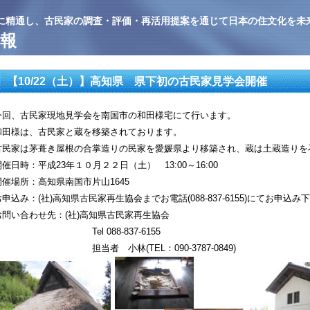
に精通し、古民家の調査・評価・再活用提案を通じて日本の住文化を未
報
【10/22（土）】高知県 県下初の古民家見学会開催
今回、古民家現地見学会を南国市の和田様宅にて行います。
和田様は、古民家と蔵を移築されております。
古民家は茅葺き屋根の合掌造りの民家を愛媛県より移築され、蔵は土蔵造りを
開催日時：平成23年１０月２２日（土） 13:00～16:00
開催場所：高知県南国市片山1645
お申込み：(社)高知県古民家再生協会までお電話(088-837-6155)にてお申込み
お問い合わせ先：(社)高知県古民家再生協会
Tel 088-837-6155
担当者 小林(TEL：090-3787-0849)