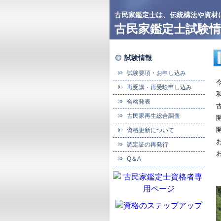
古民家鑑定士は、伝統構法や資材
古民家鑑定士試験情
試験情報
試験要項・お申し込み
再受講・再受験申し込み
合格発表
古民家再生総合調査
資格更新について
認定証の再発行
Q＆A