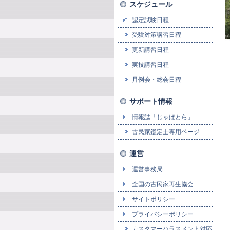
スケジュール
認定試験日程
受験対策講習日程
更新講習日程
実技講習日程
月例会・総会日程
サポート情報
情報誌「じゃぱとら」
古民家鑑定士専用ページ
運営
運営事務局
全国の古民家再生協会
サイトポリシー
プライバシーポリシー
カスタマーハラスメント対応