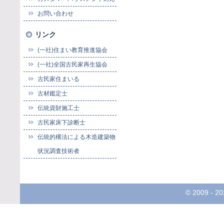
お問い合わせ
リンク
(一社)住まい教育推進協会
(一社)全国古民家再生協会
古民家住まいる
古材鑑定士
伝統資財施工士
古民家床下診断士
伝統的構法による木造建築物
状況調査技術者
© 2009 -