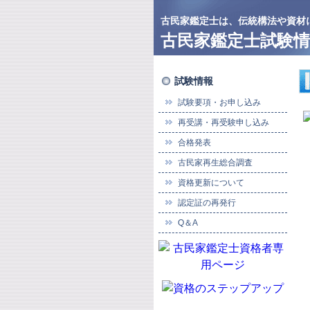
古民家鑑定士は、伝統構法や資材
古民家鑑定士試験情
試験情報
試験要項・お申し込み
再受講・再受験申し込み
合格発表
古民家再生総合調査
資格更新について
認定証の再発行
Q＆A