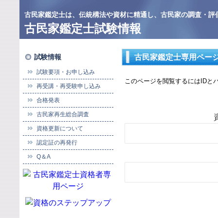
古民家鑑定士は、伝統構法や資材に精通し、古民家の調査・評
古民家鑑定士試験情報
試験情報
古民家鑑定士専用ページ
試験要項・お申し込み
このページを閲覧するにはIDと
再受講・再受験申し込み
合格発表
古民家再生総合調査
資格更新について
認定証の再発行
Q＆A