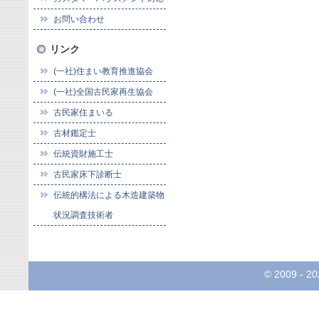
お問い合わせ
リンク
(一社)住まい教育推進協会
(一社)全国古民家再生協会
古民家住まいる
古材鑑定士
伝統資財施工士
古民家床下診断士
伝統的構法による木造建築物
状況調査技術者
© 2009 -